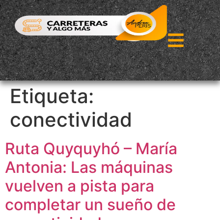
Etiqueta:
conectividad
Ruta Quyquyhó – María
Antonia: Las máquinas
vuelven a pista para
completar un sueño de