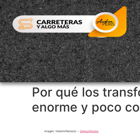
Por qué los trans
enorme y poco co
Imagen: VladimirNenezic –
Depositphotos
.