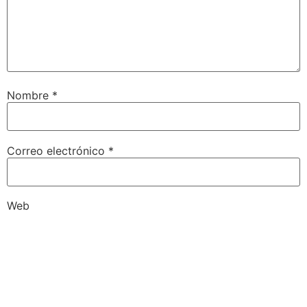
Nombre
*
Correo electrónico
*
Web
Guarda mi nombre, correo electrónico y web en este
navegador para la próxima vez que comente.