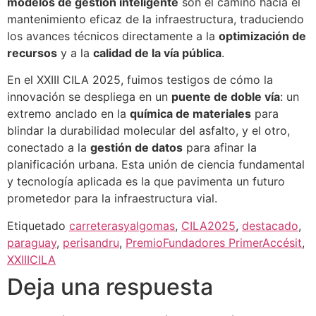
modelos de gestión inteligente
son el camino hacia el
mantenimiento eficaz de la infraestructura, traduciendo
los avances técnicos directamente a la
optimización de
recursos
y a la
calidad de la vía pública
.
En el XXIII CILA 2025, fuimos testigos de cómo la
innovación se despliega en un
puente de doble vía
: un
extremo anclado en la
química de materiales
para
blindar la durabilidad molecular del asfalto, y el otro,
conectado a la
gestión de datos
para afinar la
planificación urbana. Esta unión de ciencia fundamental
y tecnología aplicada es la que pavimenta un futuro
prometedor para la infraestructura vial.
Etiquetado
carreterasyalgomas
,
CILA2025
,
destacado
,
paraguay
,
perisandru
,
PremioFundadores PrimerAccésit
,
XXIIICILA
Deja una respuesta