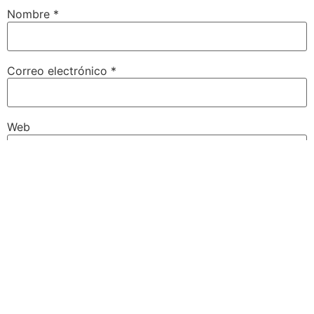
Nombre
*
Correo electrónico
*
Web
Guarda mi nombre, correo electrónico y web en este
navegador para la próxima vez que comente.
Siguenos: