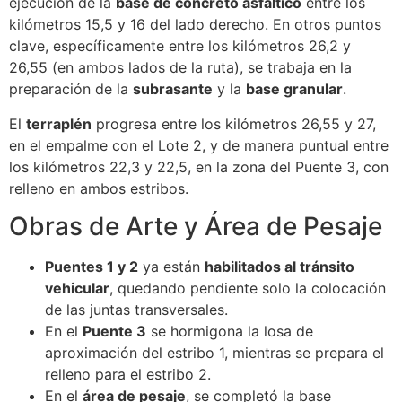
ejecución de la
base de concreto asfáltico
entre los
kilómetros 15,5 y 16 del lado derecho. En otros puntos
clave, específicamente entre los kilómetros 26,2 y
26,55 (en ambos lados de la ruta), se trabaja en la
preparación de la
subrasante
y la
base granular
.
El
terraplén
progresa entre los kilómetros 26,55 y 27,
en el empalme con el Lote 2, y de manera puntual entre
los kilómetros 22,3 y 22,5, en la zona del Puente 3, con
relleno en ambos estribos.
Obras de Arte y Área de Pesaje
Puentes 1 y 2
ya están
habilitados al tránsito
vehicular
, quedando pendiente solo la colocación
de las juntas transversales.
En el
Puente 3
se hormigona la losa de
aproximación del estribo 1, mientras se prepara el
relleno para el estribo 2.
En el
área de pesaje
, se completó la base