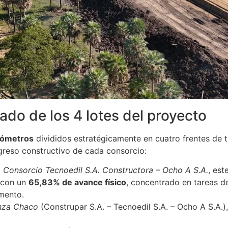
tado de los 4 lotes del proyecto
lómetros
divididos estratégicamente en cuatro frentes de t
ogreso constructivo de cada consorcio:
l
Consorcio Tecnoedil S.A. Constructora – Ocho A S.A.
, est
o con un
65,83% de avance físico
, concentrado en tareas d
mento.
nza Chaco
(Construpar S.A. – Tecnoedil S.A. – Ocho A S.A.)