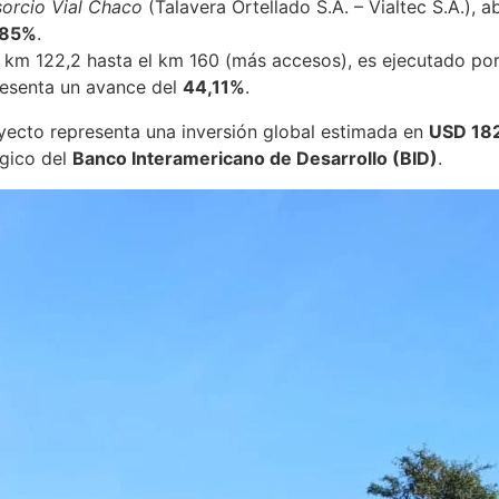
orcio Vial Chaco
(Talavera Ortellado S.A. – Vialtec S.A.), 
,85%
.
l km 122,2 hasta el km 160 (más accesos), es ejecutado po
resenta un avance del
44,11%
.
ecto representa una inversión global estimada en
USD 182
égico del
Banco Interamericano de Desarrollo (BID)
.