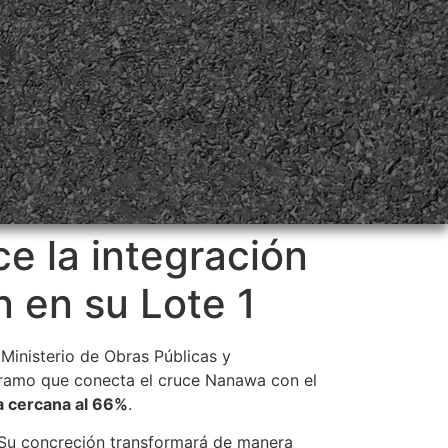
e la integración
 en su Lote 1
l Ministerio de Obras Públicas y
 tramo que conecta el cruce Nanawa con el
a cercana al 66%
.
. Su concreción transformará de manera