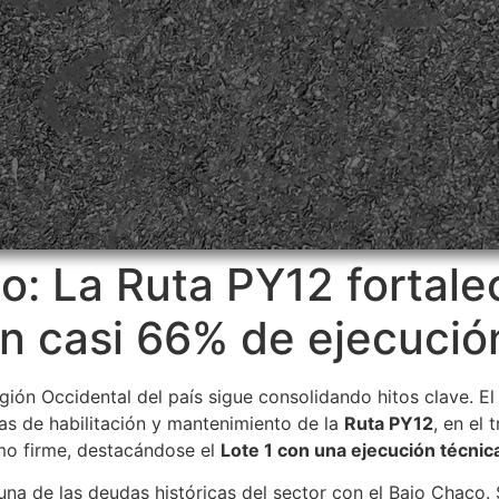
o: La Ruta PY12 fortalec
n casi 66% de ejecución
 región Occidental del país sigue consolidando hitos clave. E
s de habilitación y mantenimiento de la
Ruta PY12
, en el
tmo firme, destacándose el
Lote 1 con una ejecución técnic
una de las deudas históricas del sector con el Bajo Chaco