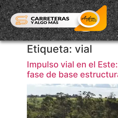
Etiqueta:
vial
Impulso vial en el Este
fase de base estructur