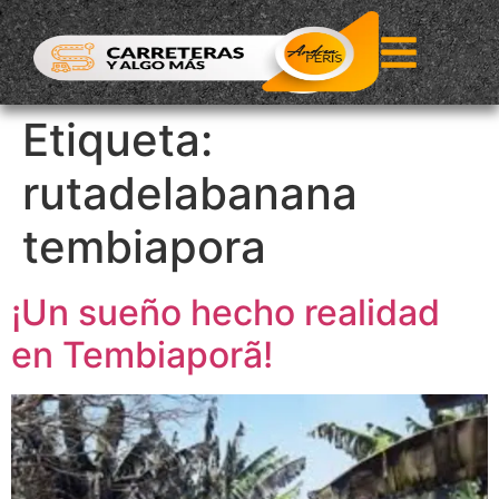
Etiqueta:
rutadelabanana
tembiapora
¡Un sueño hecho realidad
en Tembiaporã!