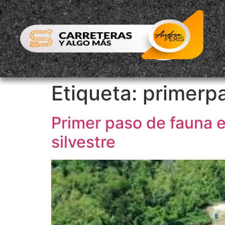
Etiqueta:
primerp
Primer paso de fauna el
silvestre