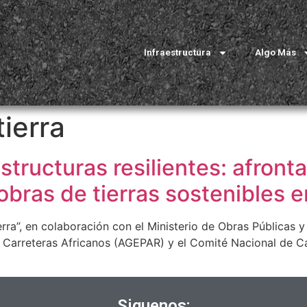
Infraestructura
Algo Más
ierra
tructuras resilientes: afronta
obras de tierras sostenibles e
rra”, en colaboración con el Ministerio de Obras Públicas
 Carreteras Africanos (AGEPAR) y el Comité Nacional de Car
Siguenos: