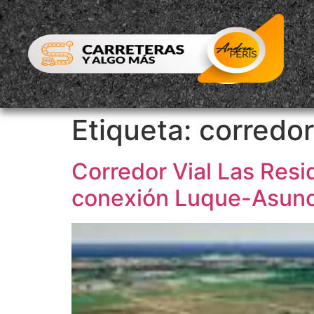
Etiqueta:
corredor
Corredor Vial Las Resi
conexión Luque-Asun