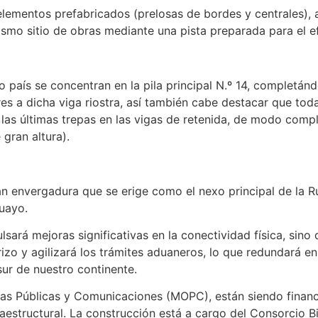
elementos prefabricados (prelosas de bordes y centrales), 
ismo sitio de obras mediante una pista preparada para el e
o país se concentran en la pila principal N.º 14, completánd
es a dicha viga riostra, así también cabe destacar que tod
las últimas trepas en las vigas de retenida, de modo comple
gran altura).
an envergadura que se erige como el nexo principal de la 
guayo.
lsará mejoras significativas en la conectividad física, sin
terizo y agilizará los trámites aduaneros, lo que redundará 
ur de nuestro continente.
Obras Públicas y Comunicaciones (MOPC), están siendo financ
fraestructural. La construcción está a cargo del Consorcio 