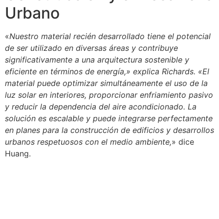
Urbano
«
Nuestro material recién desarrollado tiene el potencial
de ser utilizado en diversas áreas y contribuye
significativamente a una arquitectura sostenible y
eficiente en términos de energía,» explica Richards. «El
material puede optimizar simultáneamente el uso de la
luz solar en interiores, proporcionar enfriamiento pasivo
y reducir la dependencia del aire acondicionado. La
solución es escalable y puede integrarse perfectamente
en planes para la construcción de edificios y desarrollos
urbanos respetuosos con el medio ambiente,
» dice
Huang.
El año pasado, el equipo de investigación de Karlsruhe
ya ganó el primer lugar en el Public Choice Award del
concurso Helmholtz Best Scientific Image.
Vía
www.kit.edu