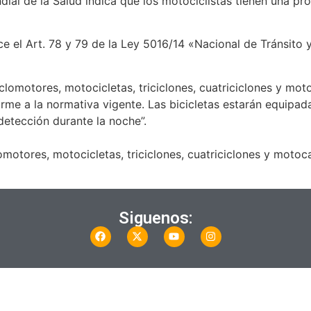
ial de la Salud indica que los motociclistas tienen una p
.
e el Art. 78 y 79 de la Ley 5016/14 «Nacional de Tránsito 
ciclomotores, motocicletas, triciclones, cuatriciclones y m
orme a la normativa vigente. Las bicicletas estarán equipad
 detección durante la noche”.
clomotores, motocicletas, triciclones, cuatriciclones y mot
Siguenos: